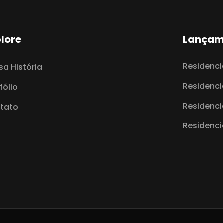
lore
Lançam
Residenc
sa História
Residenci
fólio
Residencia
tato
Residenci