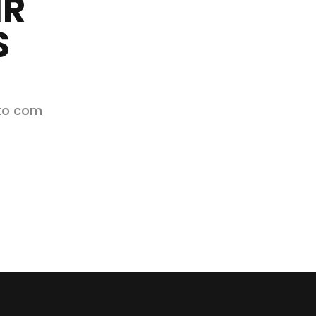
IR
S
to com